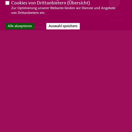
Frauen Union der CDU Deutschlands
Cookies von Drittanbietern (
Übersicht
)
Zur Optimierung unserer Webseite binden wir Dienste und Angebote
von Drittanbietern ein.
@2026 Frauen Union Kreis
Realisation: Sharkness Media GmbH
Ludwigsburg
& Co. KG
Alle akzeptieren
Auswahl speichern
Alle Rechte vorbehalten.